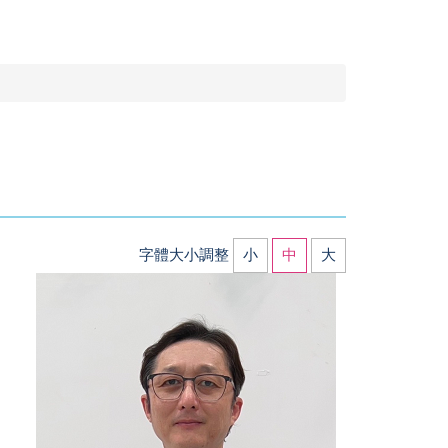
字體大小調整
小
中
大