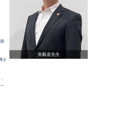
。因
吳載道先生
博士
袍，
那一