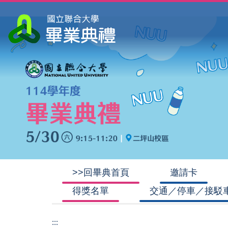
跳
到
主
要
內
容
區
>>回畢典首頁
邀請卡
得獎名單
交通／停車／接駁
:::