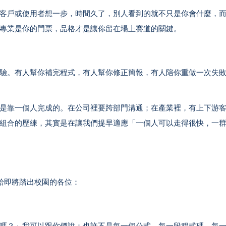
客戶或使用者想一步，時間久了，別人看到的就不只是你會什麼，
專業是你的門票，品格才是讓你留在場上賽道的關鍵。
驗。有人幫你補完程式，有人幫你修正簡報，有人陪你重做一次失
是靠一個人完成的。在公司裡要跨部門溝通；在產業裡，有上下游
組合的歷練，其實是在讓我們提早適應「一個人可以走得很快，一
，給即將踏出校園的各位：
嗎？」我可以跟你們說：也許不是每一個公式、每一段程式碼、每